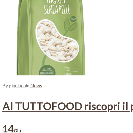
Giugno
2023
By
gianluca
in
News
Al TUTTOFOOD riscopri il pi
14
Giu