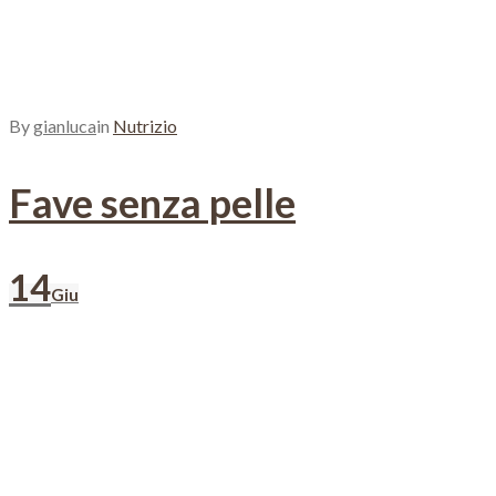
By
gianluca
in
Nutrizio
Fave senza pelle
14
Giu