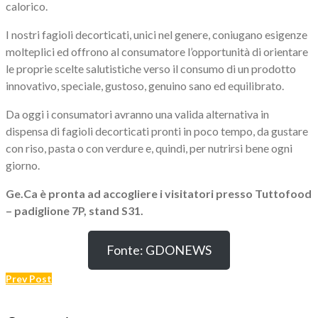
calorico.
I nostri fagioli decorticati, unici nel genere, coniugano esigenze
molteplici ed offrono al consumatore l’opportunità di orientare
le proprie scelte salutistiche verso il consumo di un prodotto
innovativo, speciale, gustoso, genuino sano ed equilibrato.
Da oggi i consumatori avranno una valida alternativa in
dispensa di fagioli decorticati pronti in poco tempo, da gustare
con riso, pasta o con verdure e, quindi, per nutrirsi bene ogni
giorno.
Ge.Ca è pronta ad accogliere i visitatori presso Tuttofood
– padiglione 7P, stand S31.
Fonte: GDONEWS
Navigazione
Prev Post
articoli