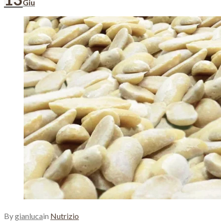
Giorno:
Giu
13
Giugno
2023
By
gianluca
in
Nutrizio