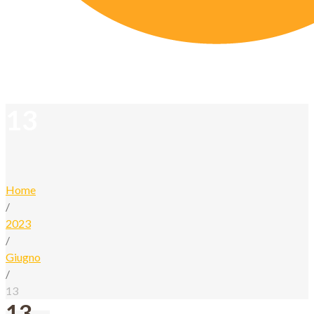
13
Home
/
2023
/
Giugno
/
13
13