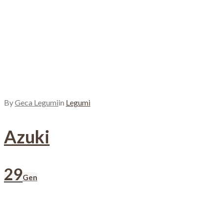
By
Geca Legumi
in
Legumi
Azuki
29
Gen