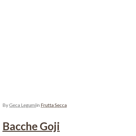
By
Geca Legumi
in
Frutta Secca
Bacche Goji