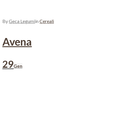
By
Geca Legumi
in
Cereali
Avena
29
Gen