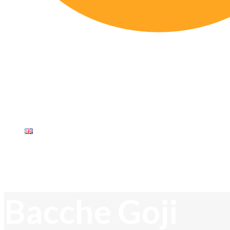
Home
Chi Siamo
Mission
Prodotti
Servizi
Contatti
Bacche Goji