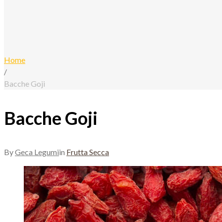
Home
/
Bacche Goji
Bacche Goji
By
Geca Legumi
in
Frutta Secca