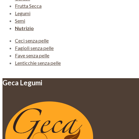
Frutta Secca
Legumi
Semi
Nutrizio
Ceci senza pelle
Fagioli senza pelle
Fave senza pelle
Lenticchie senza pelle
Geca Legumi